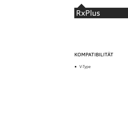
RxPlus
KOMPATIBILITÄT
V-Type