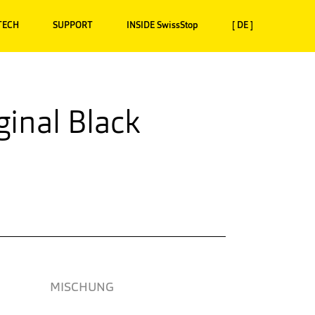
TECH
SUPPORT
INSIDE SwissStop
[ DE ]
ginal Black
MISCHUNG