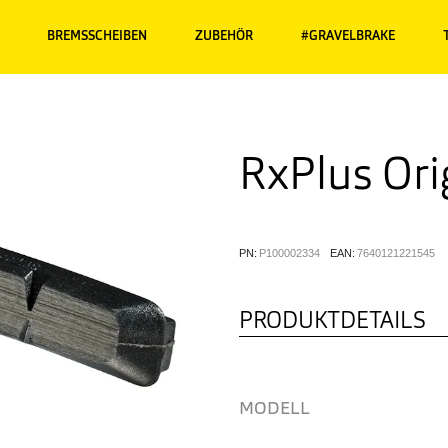
BREMSSCHEIBEN
ZUBEHÖR
#GRAVELBRAKE
RxPlus Ori
PN:
P100002334
EAN:
7640121221545
PRODUKTDETAILS
MODELL