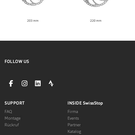
203 mm
220 mm
FOLLOW US
facebookLink
instagramLink
linkedinLink
stravaLink
SUPPORT
INSIDE
SwissStop
FAQ
Firma
Montage
Events
Rückruf
Partner
Katalog