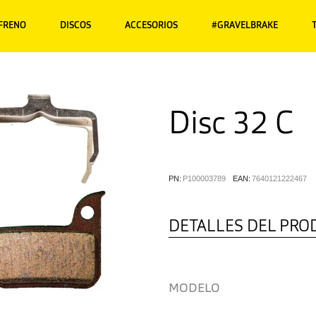
 FRENO
DISCOS
ACCESORIOS
#GRAVELBRAKE
Disc 32 C
PN:
P100003789
EAN:
7640121222467
DETALLES DEL PRO
MODELO