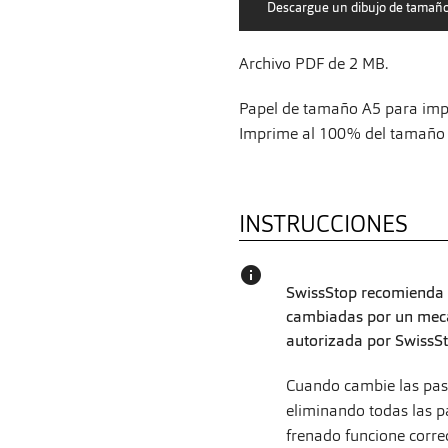
Archivo PDF de 2 MB.
Papel de tamaño A5 para impr
Imprime al 100% del tamaño s
INSTRUCCIONES
info
SwissStop recomienda q
cambiadas por un mecán
autorizada por SwissSt
Cuando cambie las pastil
eliminando todas las pa
frenado funcione corre