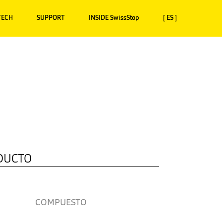
TECH
SUPPORT
INSIDE SwissStop
[ ES ]
DUCTO
COMPUESTO