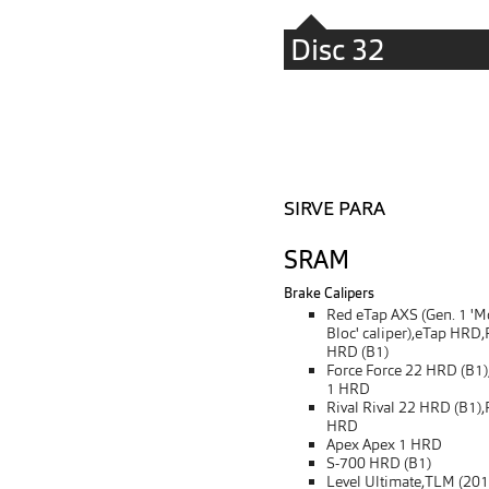
Disc 32
SIRVE PARA
SRAM
Brake Calipers
Red eTap AXS (Gen. 1 'M
Bloc' caliper),eTap HRD
HRD (B1)
Force Force 22 HRD (B1)
1 HRD
Rival Rival 22 HRD (B1),
HRD
Apex Apex 1 HRD
S-700 HRD (B1)
Level Ultimate,TLM (201