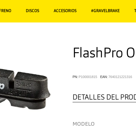
 FRENO
DISCOS
ACCESORIOS
#GRAVELBRAKE
FlashPro O
PN:
P100001815
EAN:
7640121221316
DETALLES DEL PRO
MODELO