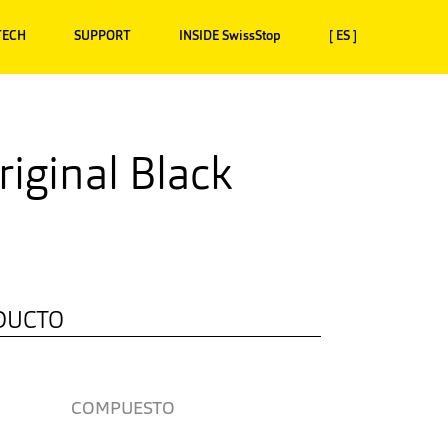
TECH
SUPPORT
INSIDE SwissStop
[ ES ]
riginal Black
DUCTO
COMPUESTO