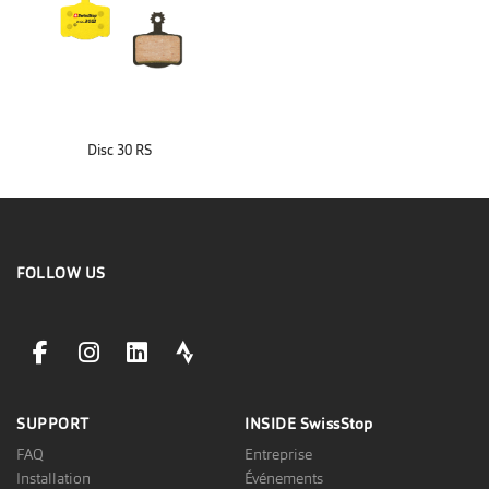
Disc 30 RS
FOLLOW US
facebookLink
instagramLink
linkedinLink
stravaLink
SUPPORT
INSIDE
SwissStop
FAQ
Entreprise
Installation
Événements