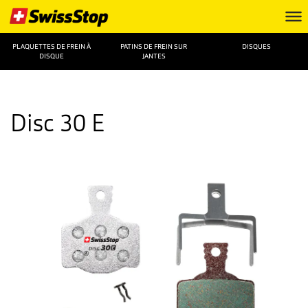
PLAQUETTES DE FREIN À
PATINS DE FREIN SUR
DISQUES
DISQUE
JANTES
Disc 30 E