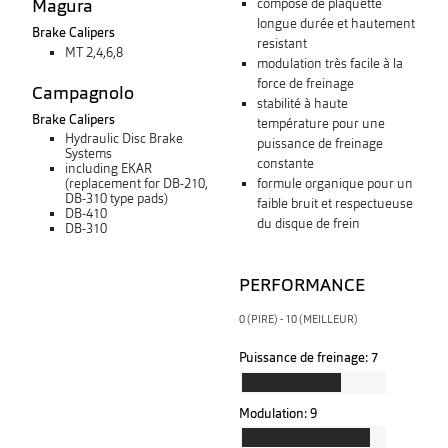
Magura
composé de plaquette
longue durée et hautement
Brake Calipers
resistant
MT 2,4,6,8
modulation très facile à la
force de freinage
Campagnolo
stabilité à haute
Brake Calipers
température pour une
Hydraulic Disc Brake
puissance de freinage
Systems
constante
including EKAR
formule organique pour un
(replacement for DB-210,
DB-310 type pads)
faible bruit et respectueuse
DB-410
du disque de frein
DB-310
PERFORMANCE
0 (PIRE) - 10 (MEILLEUR)
Puissance de freinage:
7
Modulation:
9