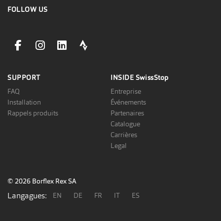
FOLLOW US
facebookLink
instagramLink
linkedinLink
stravaLink
SUPPORT
INSIDE
SwissStop
FAQ
Entreprise
Installation
Événements
Rappels produits
Partenaires
Catalogue
Carrières
Legal
© 2026 Borflex Rex SA
Langagues:
EN
DE
FR
IT
ES