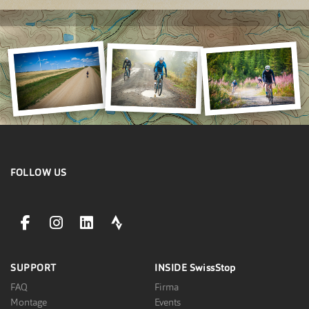
FOLLOW US
facebookLink
instagramLink
linkedinLink
stravaLink
SUPPORT
INSIDE
SwissStop
FAQ
Firma
Montage
Events