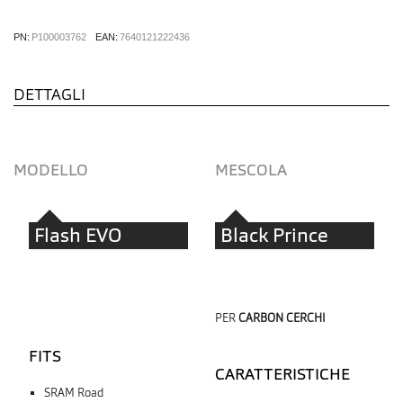
PN:
P100003762
EAN:
7640121222436
DETTAGLI
MODELLO
MESCOLA
Flash EVO
Black Prince
PER
CARBON CERCHI
FITS
CARATTERISTICHE
SRAM Road