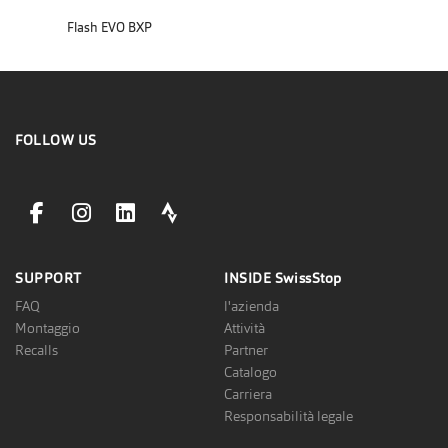
Flash EVO BXP
FOLLOW US
facebookLink
instagramLink
linkedinLink
stravaLink
SUPPORT
INSIDE
SwissStop
FAQ
l'azienda
Montaggio
Attività
Recalls
Partner
Catalogo
Carriera
Responsabilità legale