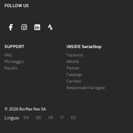
FOLLOW US
facebookLink
instagramLink
linkedinLink
stravaLink
SUPPORT
INSIDE
SwissStop
FAQ
l'azienda
Montaggio
Attività
Recalls
Partner
Catalogo
Carriera
Responsabilità legale
© 2026 Borflex Rex SA
Lingua:
EN
DE
FR
IT
ES